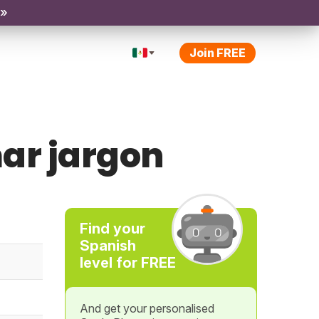
 »
Join FREE
ar jargon
Find your
Spanish
level for FREE
And get your personalised