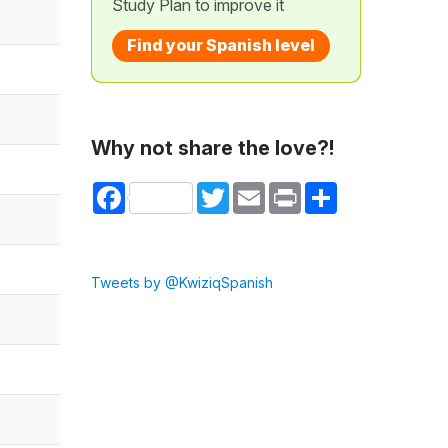
Study Plan to improve it
Find your Spanish level
Why not share the love?!
Facebook
Twitter
Email
Print
Share
Tweets by @KwiziqSpanish