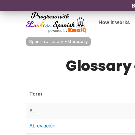
B
How it works
Spanish
»
Library
»
Glossary
Glossary
Term
A
Abreviación