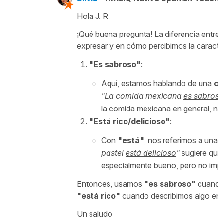
Hola J. R.
¡Qué buena pregunta! La diferencia entr
expresar y en cómo percibimos la caracte
"
Es sabroso
"
:
Aquí, estamos hablando de una
c
"
La comida mexicana
es sabro
la comida mexicana en general, no
"
Está rico/delicioso
"
:
Con
"
está
"
, nos referimos a un
pastel
está delicioso
"
sugiere qu
especialmente bueno, pero no imp
Entonces, usamos
"
es sabroso
"
cuando
"
está rico
"
cuando describimos algo en
Un saludo