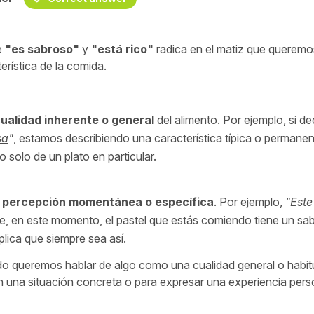
e
"
es sabroso
"
y
"
está rico
"
radica en el matiz que queremo
rística de la comida.
ualidad inherente o general
del alimento. Por ejemplo, si d
sa
"
, estamos describiendo una característica típica o permane
 solo de un plato en particular.
a
percepción momentánea o específica
. Por ejemplo,
"
Este
e, en este momento, el pastel que estás comiendo tiene un sa
lica que siempre sea así.
 queremos hablar de algo como una cualidad general o habitu
 una situación concreta o para expresar una experiencia pers