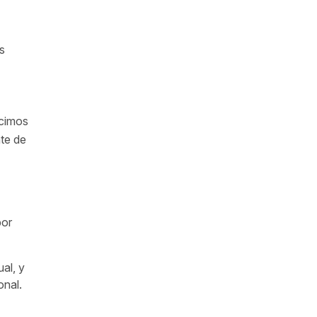
s
ecimos
nte de
bor
al, y
onal.