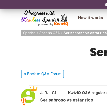
B
How it works
Spanish
»
Spanish Q&A
»
Ser sabroso vs estar rico
Ser
« Back
to Q&A Forum
J. R.
C1
KwizIQ Q&A regular 
Ser sabroso vs estar rico