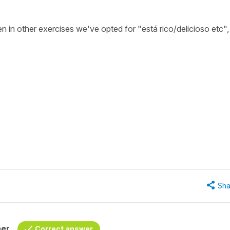
in other exercises we've opted for "está rico/delicioso etc",
Sha
her
Correct answer