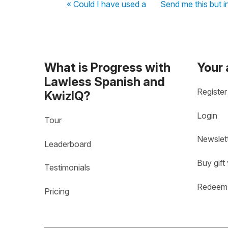
« Could I have used a
Send me this but i
What is Progress with
Your
Lawless Spanish and
Register
KwizIQ?
Login
Tour
Newslet
Leaderboard
Buy gift
Testimonials
Redeem 
Pricing