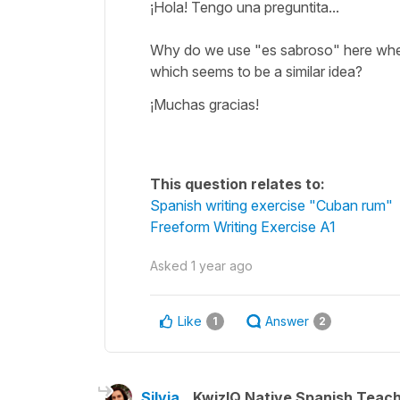
¡Hola! Tengo una preguntita...
Why do we use "es sabroso" here when 
which seems to be a similar idea?
¡Muchas gracias!
This question relates to:
Spanish writing exercise "Cuban rum"
Freeform Writing Exercise A1
Asked
1 year ago
Like
Answer
1
2
Silvia
KwizIQ Native Spanish Teac