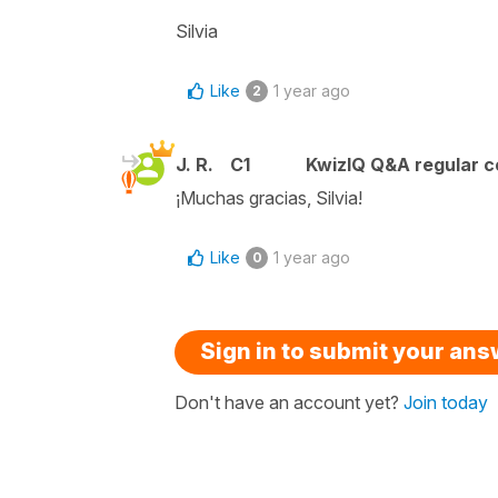
Silvia
Like
1 year ago
2
J. R.
C1
KwizIQ Q&A regular c
¡Muchas gracias, Silvia!
Like
1 year ago
0
Sign in to submit your an
Don't have an account yet?
Join today