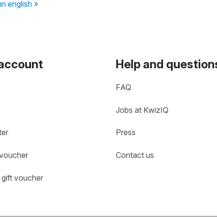
nn english »
 account
Help and question
FAQ
Jobs at KwizIQ
ter
Press
 voucher
Contact us
gift voucher