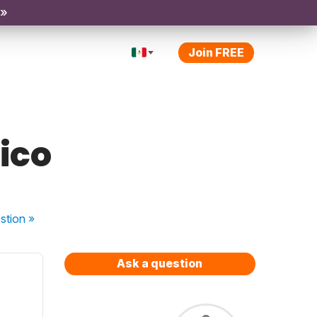
 »
Join FREE
rico
stion
»
Ask a question