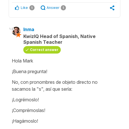
Like
Answer
1
1
Inma
KwizIQ Head of Spanish, Native
Spanish Teacher
Correct answer
Hola Mark
¡Buena pregunta!
No, con pronombres de objeto directo no
sacamos la "s", así que sería:
¡Logrémoslo!
¡Comprémoslas!
¡Hagámoslo!