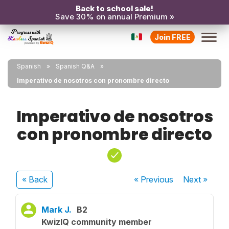
Back to school sale!
Save 30% on annual Premium »
Join FREE
Spanish
Spanish Q&A
Imperativo de nosotros con pronombre directo
Imperativo de nosotros
con pronombre directo
« Back
« Previous
Next
»
Mark J.
B2
KwizIQ community member