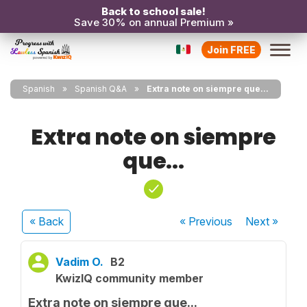
Back to school sale!
Save 30% on annual Premium »
Join FREE
Spanish
Spanish Q&A
Extra note on siempre que...
Extra note on siempre
que...
« Back
« Previous
Next
»
Vadim O.
B2
KwizIQ community member
Extra note on siempre que...