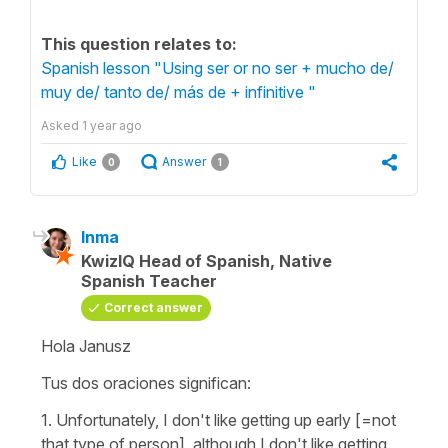
This question relates to:
Spanish lesson "Using ser or no ser + mucho de/
muy de/ tanto de/ más de + infinitive "
Asked
1 year ago
Like
Answer
0
1
Inma
KwizIQ Head of Spanish, Native
Spanish Teacher
Correct answer
Hola Janusz
Tus dos oraciones significan:
1. Unfortunately, I don't like getting up early [=not
that type of person], although I don't like getting