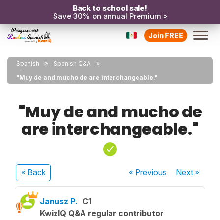
Back to school sale!
Save 30% on annual Premium »
Join FREE
Spanish
Spanish Q&A
"Muy de and mucho de are interchangeable."
"Muy de and mucho de
are interchangeable."
« Back
« Previous
Next
»
Janusz P.
C1
KwizIQ Q&A regular contributor