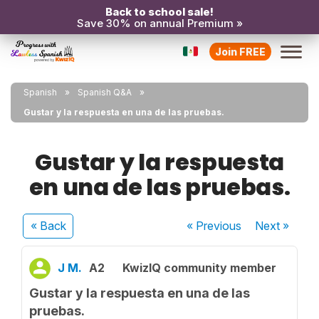
Back to school sale!
Save 30% on annual Premium »
Join FREE
Spanish
Spanish Q&A
Gustar y la respuesta en una de las pruebas.
Gustar y la respuesta
en una de las pruebas.
« Back
« Previous
Next
»
J M.
A2
KwizIQ community member
Gustar y la respuesta en una de las
pruebas.