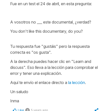
Fue en un test el 24 de abril, en esta pregunta:
A vosotros no ___ este documental, ¿verdad?
You don't like this documentary, do you?
Tu respuesta fue "
gustáis"
pero la respuesta
correcta es
"os gusta".
A la derecha puedes hacer clic en "Learn and
discuss". Eso lleva a la lección para comprobar el
error y tener una explicación.
Aquí te envío el enlace directo a
la lección
.
Un saludo
Inma
Like
5 years ago
0