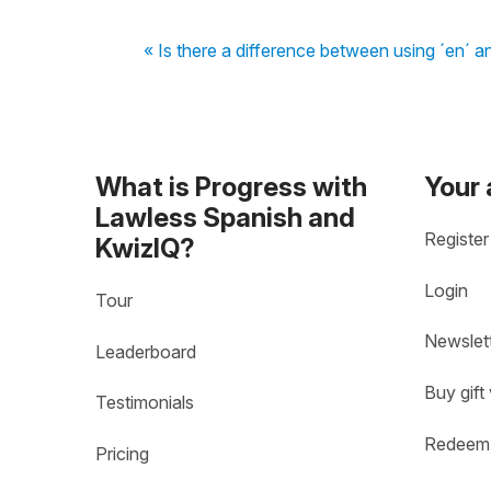
« Is there a difference between using ´en´ a
What is Progress with
Your
Lawless Spanish and
Register
KwizIQ?
Login
Tour
Newslet
Leaderboard
Buy gift
Testimonials
Redeem 
Pricing