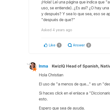
¡Hola! Leí una página que indica que 
uso, se entiende). ¿Es así? ¿O hay una
y después? Y sea lo que sea, eso se ap
"después de que?"
Asked
4 years ago
Like
Answer
1
2
Inma
KwizIQ Head of Spanish, Nat
Hola Christian
El uso de
"a menos de que..."
es un
"de
Si haces click en el enlace a "Dicciona
esto.
Espero que sea de ayuda.