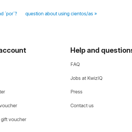
nd ´por´?
question about using cientos/as »
 account
Help and question
FAQ
Jobs at KwizIQ
ter
Press
 voucher
Contact us
gift voucher