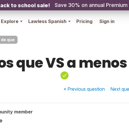
Save 30% on annual Premium
ack to school sale!
Explore
Lawless Spanish
Pricing
Sign in
 de que
s que VS a menos
« Previous
question
Next
que
munity member
e