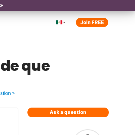
 »
Join FREE
 de que
stion
»
Ask a question