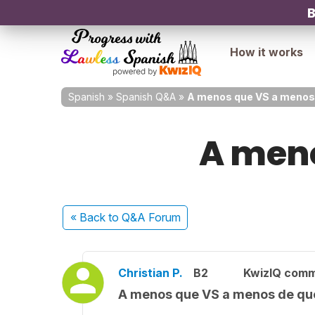
B
How it works
Spanish
»
Spanish Q&A
»
A menos que VS a menos
A meno
« Back
to Q&A Forum
Christian P.
B2
KwizIQ com
A menos que VS a menos de qu