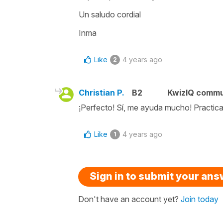
Un saludo cordial
Inma
Like
4 years ago
2
Christian P.
B2
KwizIQ comm
¡Perfecto! Sí, me ayuda mucho! Practi
Like
4 years ago
1
Sign in to submit your an
Don't have an account yet?
Join today